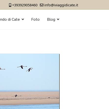
+393929058460
info@iviaggidicate.it
ondo di Cate
Foto
Blog