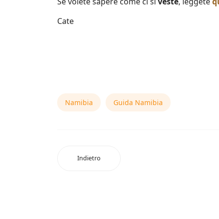
Se volete sapere come ci si
veste
, leggete
q
Cate
Namibia
Guida Namibia
Indietro