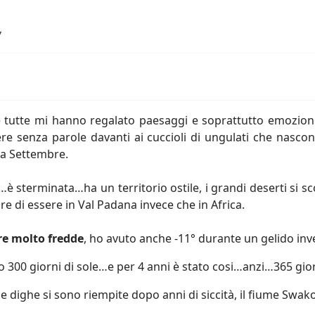
7
i e tutte mi hanno regalato paesaggi e soprattutto emozio
anere senza parole davanti ai cuccioli di ungulati che nasc
 a Settembre.
…è sterminata…ha un territorio ostile, i grandi deserti si s
e di essere in Val Padana invece che in Africa.
re molto fredde
, ho avuto anche -11° durante un gelido inv
 300 giorni di sole…e per 4 anni è stato cosi…anzi…365 giorni
e dighe si sono riempite dopo anni di siccità, il fiume Swa