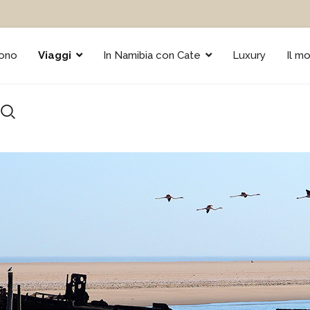
sono
Viaggi
In Namibia con Cate
Luxury
Il m