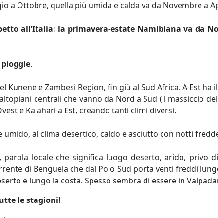
gio a Ottobre, quella più umida e calda va da Novembre a Ap
spetto all’Italia: la primavera-estate Namibiana va da 
 pioggie
.
el Kunene e Zambesi Region, fin giù al Sud Africa. A Est ha i
 altopiani centrali che vanno da Nord a Sud (il massiccio del
est e Kalahari a Est, creando tanti climi diversi.
e umido, al clima desertico, caldo e asciutto con notti fredd
rola locale che significa luogo deserto, arido, privo di
rrente di Benguela che dal Polo Sud porta venti freddi lungo
deserto e lungo la costa. Spesso sembra di essere in Valpadan
utte le stagioni!