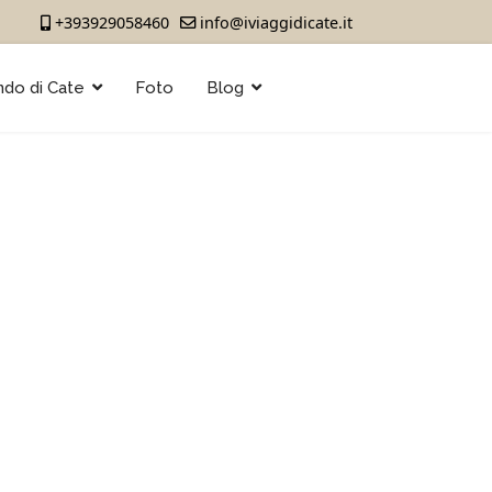
+393929058460
info@iviaggidicate.it
ndo di Cate
Foto
Blog