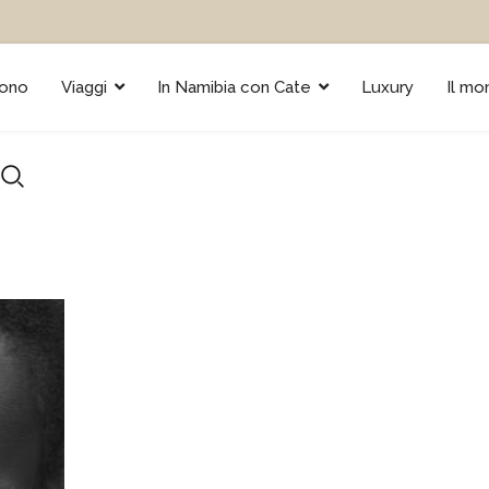
sono
Viaggi
In Namibia con Cate
Luxury
Il mo