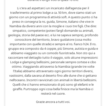
Li c'era ad aspettarci un incaricato dall'agenzia per il
trasferimento al primo lodge a ca. 50 km, dove siamo stati un
giorno con un programma di attività soft. A questo punto ci ha
preso in consegna la ns. guida, Simone, italiano che vive in
Namibia da diversi anni con la moglie e i suoi tre figli. Che dire:
simpatico, competente (potevi fargli domande su animali,
geologia, storia del paese ecc. e lui ne sapeva sempre), profondo
conoscitore del territorio, bravo guidatore (cosa molto
importante con quelle strade) e sempre al ns. fianco h24. Il ns.
gruppo era composto da 4 coppie, più Simone, autista e guida e
abbiamo viaggiato su un comodo fuoristrada. Non sto qui a
raccontare nel dettaglio tutto il viaggio, solo alcune impressioni:
Lodge e glamping bellissimi, personale sempre cortese e cibo
ottimo. Viaggiando attraverso la Namibia (grande tre volte
l'Italia) abbiamo attraversato ogni giorno territori diversi,
vastissimi, dalla savana al deserto fino alle dune che si gettano
nell’oceano. Incontri ravvicinati con animali in libertà bellissimi.
Quelli che ci hanno emozionato di più sono gli elefanti e le
giraffe. Purtroppo ogni cosa bella finisce ma la Namibia ci
resterà nel cuore.
Grazie ancora a tutti voi.