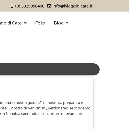
+393929058460
info@iviaggidicate.it
ndo di Cate
Foto
Blog
terina la nostra guida s’è dimostrata preparata e
nze. Il nostro driver Dinish , perdonateci se scriviamo
o in Namibia sperando di incontrare nuovamente