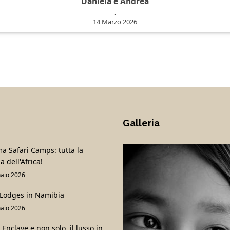
Daniela e Andrea
,
14 Marzo 2026
Galleria
 Safari Camps: tutta la
a dell'Africa!
aio 2026
 Lodges in Namibia
aio 2026
Enclave e non solo..il lusso in