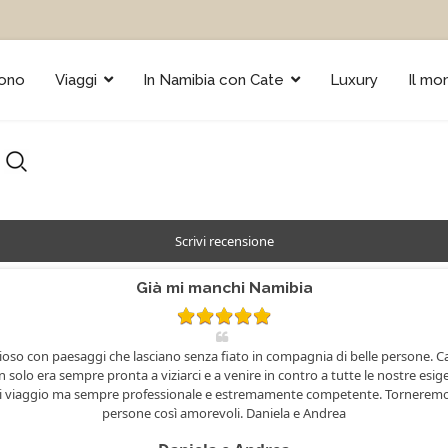
sono
Viaggi
In Namibia con Cate
Luxury
Il mo
Scrivi recensione
Già mi manchi Namibia
oso con paesaggi che lasciano senza fiato in compagnia di belle persone. Ca
olo era sempre pronta a viziarci e a venire in contro a tutte le nostre esige
 di viaggio ma sempre professionale e estremamente competente. Tornerem
persone così amorevoli. Daniela e Andrea